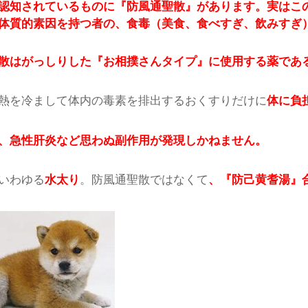
認知されているものに『防風通聖散』があります。実はこ
体質的素因を持つ者の、食毒（美食、食べすぎ、飲みすぎ
散はがっしりした『お相撲さんタイプ』に使用する薬であ
熱を冷まして体内の毒素を排出するおくすりだけに
体に負
、急性肝炎など思わぬ副作用が発現しかねません。
いわゆる
水太り
。防風通聖散ではなくて
、『防己黄耆湯』