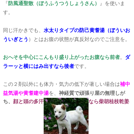
『
防風通聖散（ぼうふうつうしょうさん）
』を使いま
す。
同じ汗かきでも、
水太りタイプの防己黄耆湯（ぼういお
ういぎとう
）とはお腹の状態が真反対なのでご注意を。
おへそを中心にこんもり盛り上がったお腹なら前者
。
ダ
ラーッと横にはみ出すなら後者
です。
この２剤以外にも体力・気力の低下が著しい場合は
補中
益気湯や黄耆建中湯
を、
神経質で頑張り屋の無理しが
ち、
顔と頭の多汗
なら柴胡桂枝乾姜