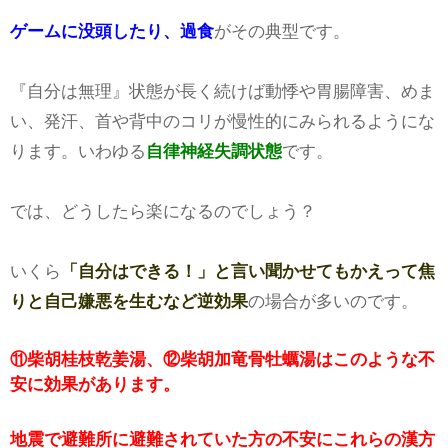
ゲームに没頭したり、過食
がその典型です。
『自分は無理』状態が長く続けば動悸や胃腸障害、めま
い、発汗、首や背中のコリが慢性的にみられるようにな
ります。いわゆる
自律神経失調状態
です。
では、どうしたら楽になるのでしょう？
いくら
「自分はできる！」と言い聞かせてもかえって焦
りと自己嫌悪を生むなど逆効果
の場合が多いのです。
⑪柴胡桂枝乾姜湯、⑫柴胡加竜骨牡蠣湯はこのような不
安に効果があります。
地震で避難所に避難されていた方の不安にこれらの漢方